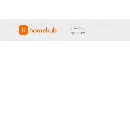
トップ
製品一覧
bitlink
ACアダプター
powered
by Bitkey