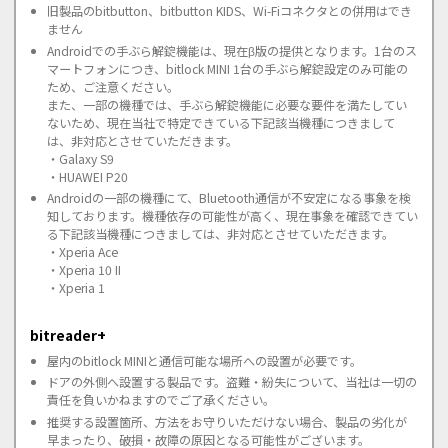
旧製品のbitbutton、bitbutton KIDS、Wi-Fiコネクタとの併用はでき
ません
Androidでの手ぶら解錠機能は、現在β版の提供となります。1台のス
マートフォンにつき、bitlock MINI 1台の手ぶら解錠設定のみ可能の
ため、ご注意ください。
また、一部の機種では、手ぶら解錠機能に必要な要件を満たしてい
ないため、現在当社で特定できている下記該当機種につきまして
は、非対応とさせていただきます。
・Galaxy S9
・HUAWEI P20
Androidの一部の機種にて、Bluetooth通信が不安定になる事象を検
知しております。機種依存の可能性が高く、現在事象を確認できてい
る下記該当機種につきましては、非対応とさせていただきます。
・Xperia Ace
・Xperia 10 II
・Xperia 1
bitreader+
屋内のbitlock MINIと通信可能な場所への設置が必要です。
ドアの外側へ設置する製品です。盗難・紛失について、当社は一切の
責任を負いかねますのでご了承ください。
推奨する設置箇所、方法をお守りいただけない場合、製品の劣化が
早まったり、破損・故障の原因となる可能性がございます。