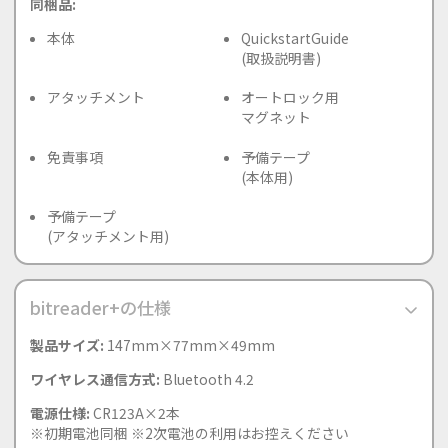
同梱品:
本体
QuickstartGuide
(取扱説明書)
アタッチメント
オートロック用
マグネット
免責事項
予備テープ
(本体用)
予備テープ
(アタッチメント用)
bitreader+の仕様
製品サイズ:
147mm×77mm×49mm
ワイヤレス通信方式:
Bluetooth 4.2
電源仕様:
CR123A×2本
※初期電池同梱 ※2次電池の利用はお控えください