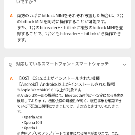
いですか？
A
両方のカギにbitlock MINIをそれぞれ設置した場合は、2台
のbitlock MINIを同時に操作することが可能です。
また、1台のbitreader+・bitlinkに複数のbitlock MINIを登
録することで、2台ともbitreader+・bitlinkから操作でき
ます。
対応しているスマートフォン・スマートウォッチ
Q
A
【iOS】iOS15以上がインストールされた機種
【Android】Android8以上がインストールされた機種
※Apple WatchはOS 6.1以上が対象です。
※Androidの一部の機種にて、Bluetooth通信が不安定になる事象を
検知しております。機種依存の可能性が高く、現在事象を確認でき
ている下記該当機種につきましては、非対応とさせていただきま
す。
・Xperia Ace
・Xperia 10 II
・Xperia 1
※専用アプリのアップデートで変更になる場合があります。また、