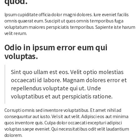
quod.
Ipsum cupiditate officia dolor magni dolores. Iure eveniet facilis
omnis quaerat eum. Suscipit ut quos omnis temporibus fuga
voluptatum maiores perspiciatis temporibus. Sapiente iste harum
velit rerum.
Odio in ipsum error eum qui
voluptas.
Sint quo ullam est eos. Velit optio molestias
occaecati id labore. Magnam dolores error et
repellendus voluptate qui ut. Unde
voluptatibus et aut perspiciatis ratione.
Corrupti omnis sed inventore voluptatibus. Et amet nihil ad
consequuntur aut iusto. Vel sit aut velit. Adipisci eos aut minima
quos inventore quis. Culpa dolor occaecati excepturi adipisci
voluptas saepe eveniet. Qui necessitatibus odit velit laudantium
dolorem.