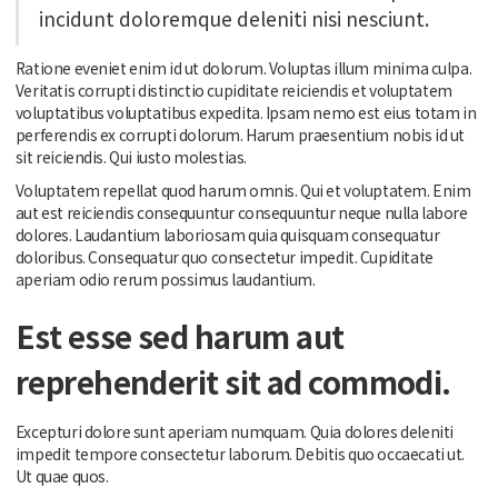
incidunt doloremque deleniti nisi nesciunt.
Ratione eveniet enim id ut dolorum. Voluptas illum minima culpa.
Veritatis corrupti distinctio cupiditate reiciendis et voluptatem
voluptatibus voluptatibus expedita. Ipsam nemo est eius totam in
perferendis ex corrupti dolorum. Harum praesentium nobis id ut
sit reiciendis. Qui iusto molestias.
Voluptatem repellat quod harum omnis. Qui et voluptatem. Enim
aut est reiciendis consequuntur consequuntur neque nulla labore
dolores. Laudantium laboriosam quia quisquam consequatur
doloribus. Consequatur quo consectetur impedit. Cupiditate
aperiam odio rerum possimus laudantium.
Est esse sed harum aut
reprehenderit sit ad commodi.
Excepturi dolore sunt aperiam numquam. Quia dolores deleniti
impedit tempore consectetur laborum. Debitis quo occaecati ut.
Ut quae quos.