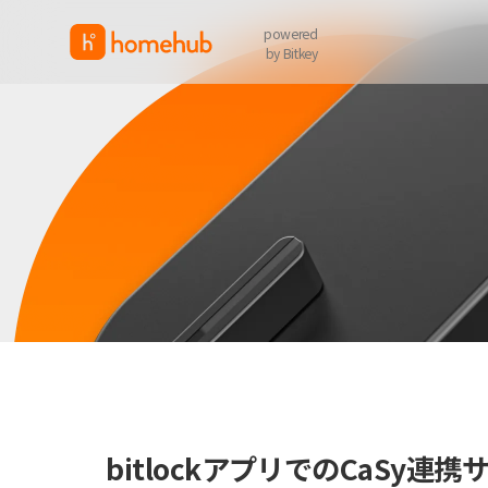
powered
by Bitkey
bitlockアプリでのCaSy