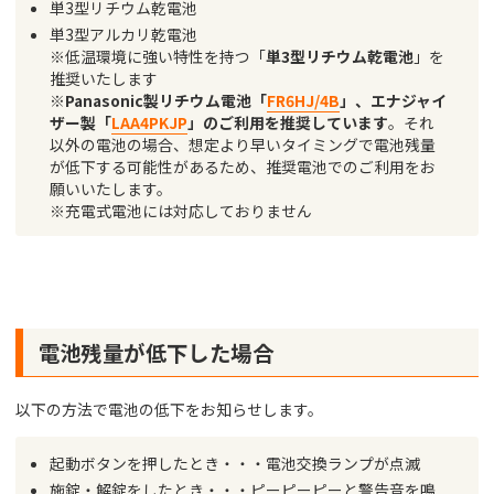
単3型リチウム乾電池
単3型アルカリ乾電池
※低温環境に強い特性を持つ「
単3型リチウム乾電池
」を
推奨いたします
※
Panasonic製リチウム電池「
FR6HJ/4B
」、エナジャイ
ザー製「
LAA4PKJP
」のご利用を推奨しています
。それ
以外の電池の場合、想定より早いタイミングで電池残量
が低下する可能性があるため、推奨電池でのご利用をお
願いいたします。
※充電式電池には対応しておりません
電池残量が低下した場合
以下の方法で電池の低下をお知らせします。
起動ボタンを押したとき・・・電池交換ランプが点滅
施錠・解錠をしたとき・・・ピーピーピーと警告音を鳴