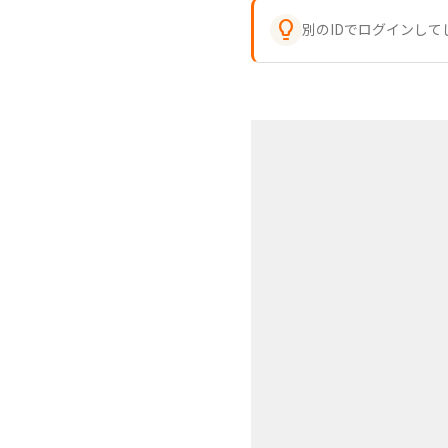

別のIDでログインし