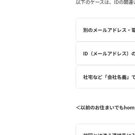
以下のケースは、IDの間
別のメールアドレス・
入居案内は、申込時に管理
ID（メールアドレス）
通知を受け取った連絡先が
ID（メールアドレス）は
社宅など「会社名義」
個人の連絡先ではなく、「
＜以前のお住まいでもhom