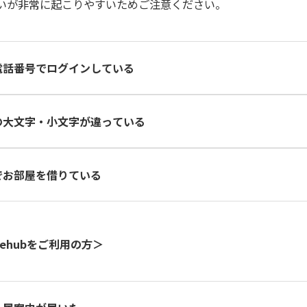
違いが非常に起こりやすいためご注意ください。
電話番号でログインしている
会社に提出した連絡先に届きます。
の大文字・小文字が違っている
正しいIDになるため、よく利用する別の連絡先との混同にご注意くださ
大文字と小文字を区別します。「直近の入居案内」に記載された通りにご
でお部屋を借りている
会社のメールアドレス」や「社用携帯の電話番号」がIDとして登録され
ehubをご利用の方＞