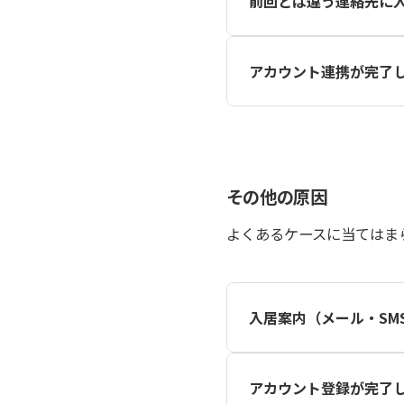
前回とは違う連絡先に
入居案内の送信先は、管理
アカウント連携が完了
す。
以前のアカウントをそのま
※連携が完了していないと
その他の原因
よくあるケースに当てはま
入居案内（メール・SM
管理会社によって送信先が
アカウント登録が完了
見つからない場合は、
入居