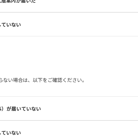
入居案内が届いた
会社によって異なります。通知先が前回と異なる場合は、IDが変わるた
していない
まご利用になる場合でも、新居の入居案内から改めて「アカウント連携
、IDが正しくてもカギは発行されないためご注意ください
らない場合は、以下をご確認ください。
S）が届いていない
異なるため、まずは「メール」と「SMS」の両方を確認してください。
していない
案内が届かないときは
をご参照ください。