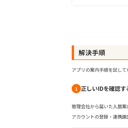
カギは入居案内に記載のU
アカウント登録の完了後に
‍解決手順
アプリの案内手順を試して
正しいIDを確認す
1
管理会社から届いた入居案内
アカウントの登録・連携画