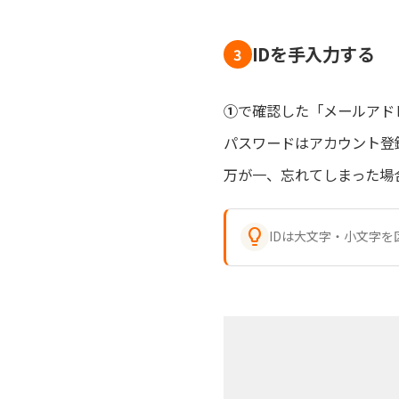
IDを手入力する
3
‍①
で確認した「メールアド
パスワードはアカウント登
万が一、忘れてしまった場

IDは大文字・小文字