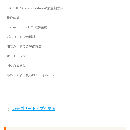
PiACK Ⅲ PG Bitkey Editionの解施錠方法
操作の前に
homehubアプリでの解施錠
パスコードでの解錠
NFCカードでの解錠方法
オートロック
困ったときは
あわせてよく見られているページ
カテゴリートップへ戻る