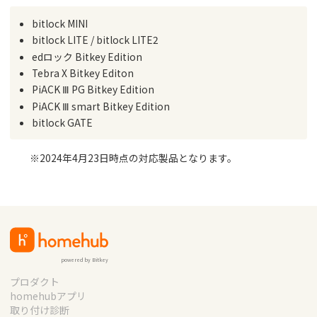
bitlock MINI
bitlock LITE / bitlock LITE2
edロック Bitkey Edition
Tebra X Bitkey Editon
PiACK Ⅲ PG Bitkey Edition
PiACK Ⅲ smart Bitkey Edition
bitlock GATE
※2024年4月23日時点の対応製品となります。
powered by Bitkey
プロダクト
homehubアプリ
取り付け診断